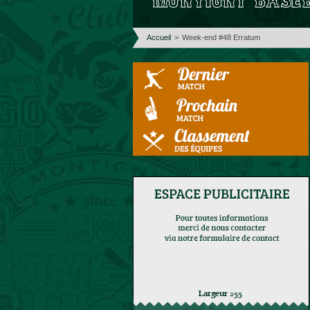
Accueil
>
Week-end #48 Erratum