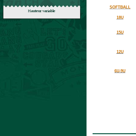
SOFTBALL
18U
15U
12U
6U-9U