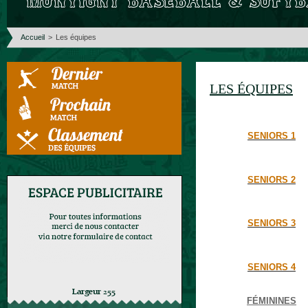
Accueil
>
Les équipes
LES ÉQUIPES
SENIORS 1
SENIORS 2
SENIORS 3
SENIORS 4
FÉMININES