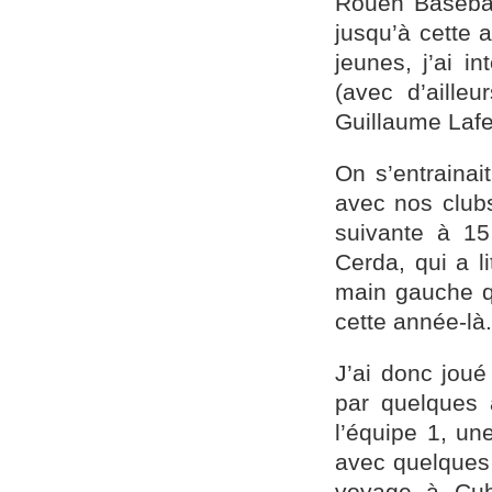
Rouen Baseball
jusqu’à cette 
jeunes, j’ai 
(avec d’aille
Guillaume Lafe
On s’entrainai
avec nos clubs
suivante à 1
Cerda, qui a l
main gauche qu
cette année-là.
J’ai donc jou
par quelques 
l’équipe 1, u
avec quelques
voyage à Cub