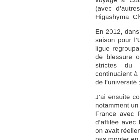
(avec d’autr
Higashyma, Cl
En 2012, dans 
saison pour l
ligue regroup
de blessure ou
strictes du 
continuaient à 
de l’université
J’ai ensuite c
notamment un t
France avec 
d’affilée avec
on avait réell
pas monter en D