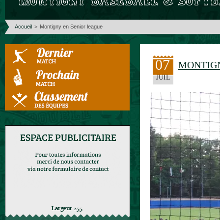
Accueil
>
Montigny en Senior league
07
MONTIGN
JUIL