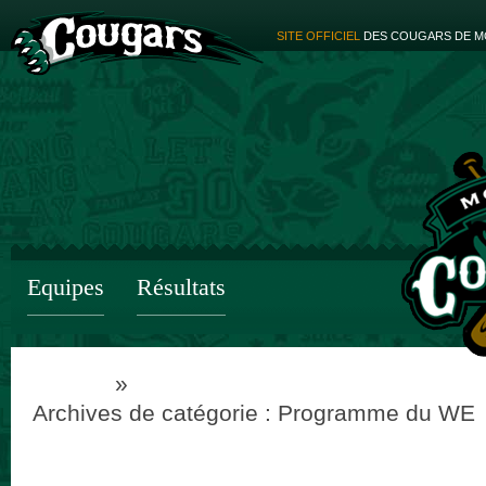
SITE OFFICIEL
DES COUGARS DE M
Equipes
Résultats
Accueil
»
Pub
Archives de catégorie :
Programme du WE
←
Articles plus anciens
Votre week-end Cougars #42