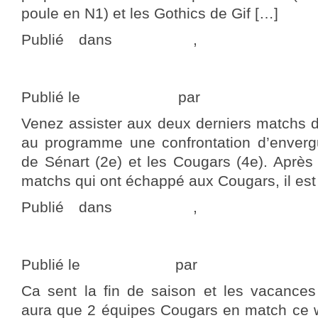
poule en N1) et les Gothics de Gif […]
Publié dans
actualités
,
Programme 
commentaire
Votre week-end Cougars #34
Publié le
23 août 2018
par
adminCougars
Venez assister aux deux derniers matchs 
au programme une confrontation d’envergu
de Sénart (2e) et les Cougars (4e). Aprè
matchs qui ont échappé aux Cougars, il est
Publié dans
actualités
,
Programme 
commentaire
Votre week-end Cougars #27
Publié le
7 juillet 2018
par
adminCougars
Ca sent la fin de saison et les vacances s
aura que 2 équipes Cougars en match ce