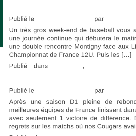
commentaire
Votre week-end Cougars #38
Publié le
19 septembre 2018
par
adminCou
Un très gros week-end de baseball vous 
une journée continue qui débutera le mati
une double rencontre Montigny face aux L
Championnat de France 12U. Puis les […]
Publié dans
actualités
,
Programme 
commentaire
Votre week-end Cougars #37
Publié le
13 septembre 2018
par
adminCou
Après une saison D1 pleine de rebond
meilleures équipes de France finissent da
avec seulement 1 victoire de différence.
regrets sur les matchs où nos Cougars avaie