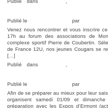
Publié dans
actualités
,
Programme 
commentaire
Votre week-end Cougars #36
Publié le
7 septembre 2018
par
adminCoug
Venez nous rencontrer et vous inscrire c
17h au forum des associations de Mont
complexe sportif Pierre de Coubertin. Sél
de France 12U, nos jeunes Cougars se re
[…]
Publié dans
actualités
,
Programme 
commentaire
Votre week-end Cougars #35
Publié le
1 septembre 2018
par
adminCoug
Afin de se préparer au mieux pour leur sai
organisent samedi 01/09 et dimanche
préparation avec les Expos d’Ermont (a