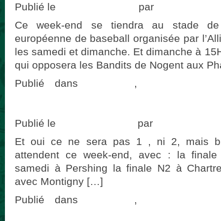
Publié le
19 octobre 2018
par
adminCougar
Ce week-end se tiendra au stade de 
européenne de baseball organisée par l’All
les samedi et dimanche. Et dimanche à 15H 
qui opposera les Bandits de Nogent aux P
Publié dans
actualités
,
Programme 
commentaire
Votre week-end Cougars #41
Publié le
11 octobre 2018
par
adminCougar
Et oui ce ne sera pas 1 , ni 2, mais b
attendent ce week-end, avec : la fina
samedi à Pershing la finale N2 à Chart
avec Montigny […]
Publié dans
actualités
,
Programme 
commentaire