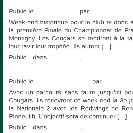
Votre week-end Cougars #40
Publié le
4 octobre 2018
par
adminCougars
Week-end historique pour le club et donc
la première Finale du Championnat de Fra
Montigny. Les Cougars se rendront à la t
leur ravir leur trophée. Ils auront […]
Publié dans
actualités
,
Programme 
commentaire
Votre week-end Cougars #39
Publié le
28 septembre 2018
par
adminCou
Avec un parcours sans faute jusqu’ici po
Cougars, ils recevront ce week-end la 3e j
la Nationale 2 avec les Redwings de Renn
Pinneuilh. L’objectif sera de continuer […]
Publié dans
actualités
,
Programme 