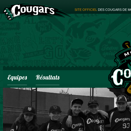
SITE OFFICIEL
DES COUGARS DE M
Equipes
Résultats