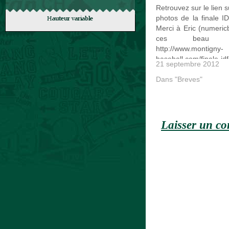
Retrouvez sur le lien s
photos de la finale I
Merci à Eric (numeric
ces beau cli
http://www.montigny-
baseball.com/finale-id
21 septembre 2012
15u/
Dans "Breves"
Laisser un c