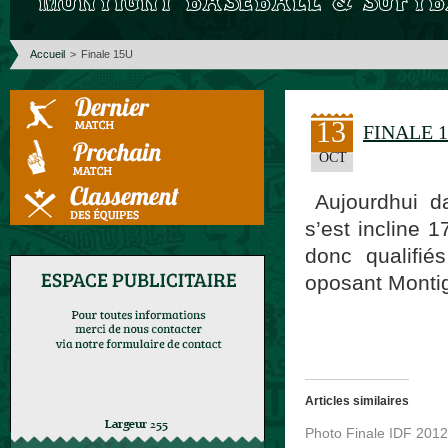
Accueil
>
Finale 15U
13
FINALE 
OCT
Aujourdhui d
s’est incline 
donc qualifié
oposant Montig
Articles similaires
Photo Finale IDF 201