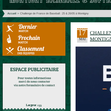
Accueil
>
Challenge de France de Baseball : 25 & 26/05 à Montigny
17
CHALLE
MONTIG
MAI