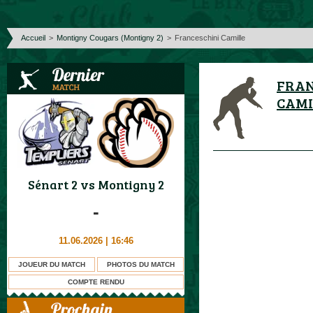
Accueil
>
Montigny Cougars (Montigny 2)
>
Franceschini Camille
FRAN
CAMI
Sénart 2
vs
Montigny 2
-
11.06.2026 | 16:46
JOUEUR DU MATCH
PHOTOS DU MATCH
COMPTE RENDU