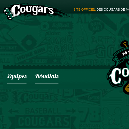
SITE OFFICIEL
DES COUGARS DE M
Equipes
Résultats