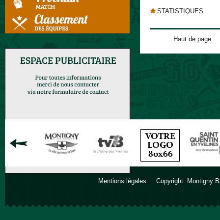
STATISTIQUES
Haut de page
Mentions légales
Copyright: Montigny B