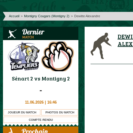
Accueil
>
Montigny Cougars (Montigny 2)
>
Dewitte Alexandre
DEWI
ALE
Sénart 2
vs
Montigny 2
-
11.06.2026 | 16:46
JOUEUR DU MATCH
PHOTOS DU MATCH
COMPTE RENDU