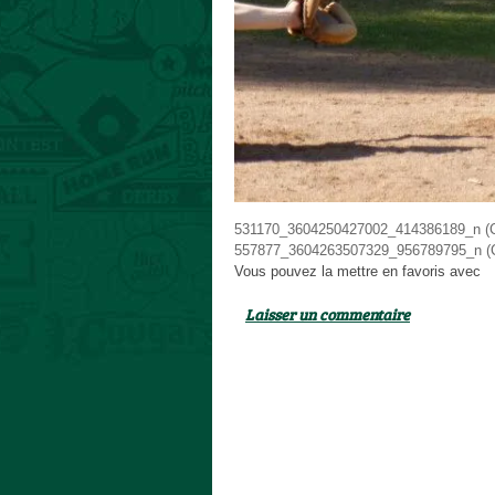
531170_3604250427002_414386189_n (C
557877_3604263507329_956789795_n (C
Vous pouvez la mettre en favoris avec
c
Laisser un commentaire