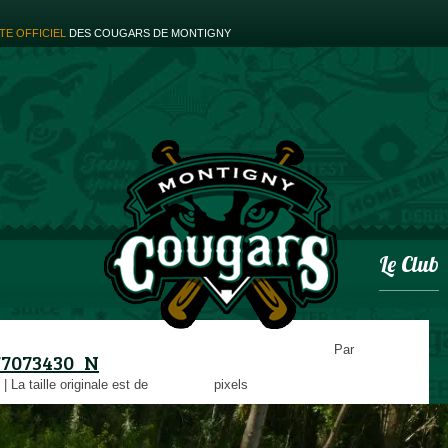
ITE OFFICIEL
DES COUGARS DE MONTIGNY
Le Club
Par
77073430_N
|
La taille originale est de
960 × 720
pixels