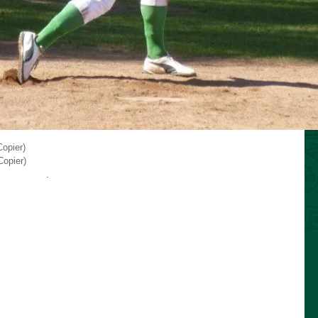
opier)
opier)
e permalien
.