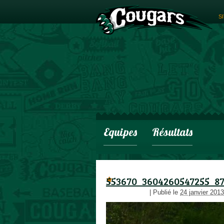
S
Equipes
Résultats
553670_3604260547255_8
adminCougars
|
Publié le
24 janvier 2013