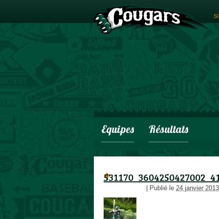
S
Equipes
Résultats
531170_3604250427002_4
adminCougars
|
Publié le
24 janvier 2013