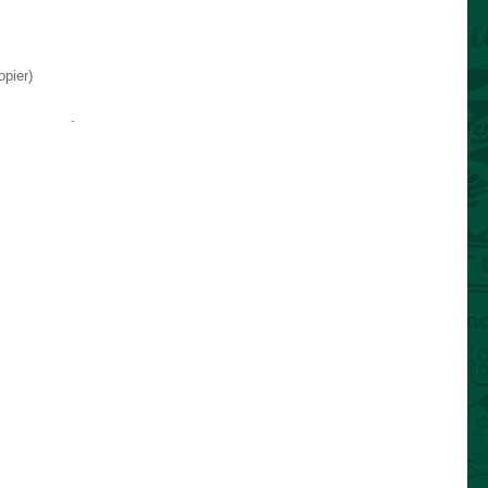
pier)
e permalien
.