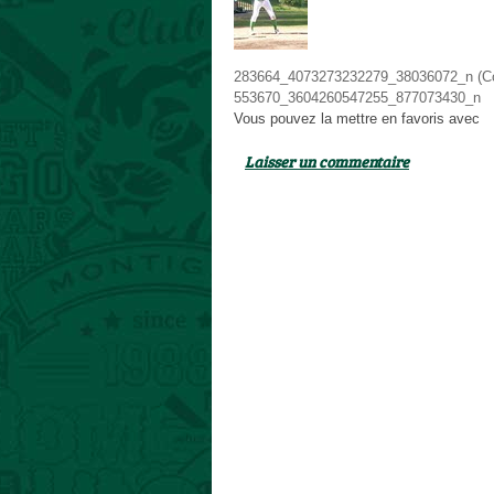
283664_4073273232279_38036072_n (Co
553670_3604260547255_877073430_n
Vous pouvez la mettre en favoris avec
c
Laisser un commentaire