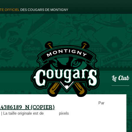
ITE OFFICIEL
DES COUGARS DE MONTIGNY
Le Club
Par
14386189_N (COPIER)
|
La taille originale est de
67 × 89
pixels