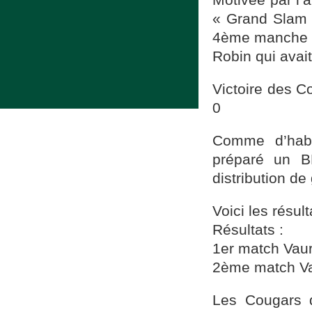
« Grand Slam »
4ème manche et 
Robin qui avai
Victoire des C
0
Comme d’habi
préparé un B
distribution de
Voici les résul
Résultats :
1er match Vau
2ème match Va
Les Cougars 