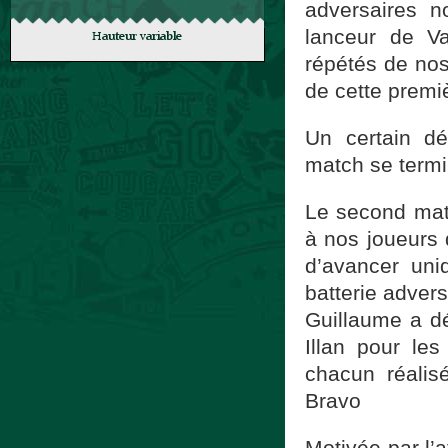
adversaires n
lanceur de V
répétés de nos
de cette prem
Un certain d
match se termi
Le second matc
à nos joueurs 
d’avancer uniq
batterie adver
Guillaume a d
Illan pour le
chacun réalis
Bravo
Motivée par l’a