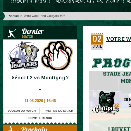
Accueil
>
Votre week-end Cougars #26
02
VOTRE W
JUIL
Sénart 2
vs
Montigny 2
-
11.06.2026 | 16:46
JOUEUR DU MATCH
PHOTOS DU MATCH
COMPTE RENDU