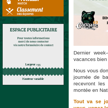
Dernier week
vacances bien 
Nous vous don
journée de b
recevront les
montée en Nati
Tout va se j
vous, venez l