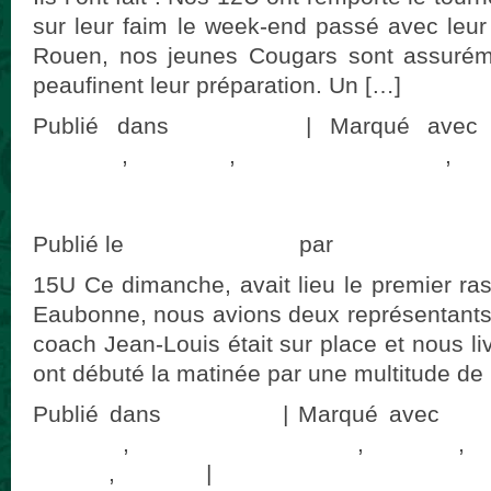
sur leur faim le week-end passé avec leur
Rouen, nos jeunes Cougars sont assurém
peaufinent leur préparation. Un […]
Publié dans
actualités
|
Marqué avec
Cougars
,
Louviers
,
Montigny Baseball
,
P
commentaire
Les résultats du WE #03
Publié le
24 janvier 2018
par
adminCougar
15U Ce dimanche, avait lieu le premier r
Eaubonne, nous avions deux représentants :
coach Jean-Louis était sur place et nous liv
ont débuté la matinée par une multitude de
Publié dans
actualités
|
Marqué avec
12
Louviers
,
Montigny Baseball
,
Nevers
,
softball
,
vaureal
|
Laisser un commentaire