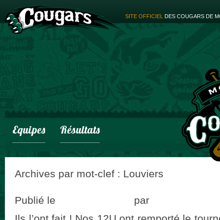
SITE OFFICIEL
DES COUGARS DE M
Equipes
Résultats
Archives par mot-clef :
Louviers
Les résultats du WE #04
Publié le
31 janvier 2018
par
adminCougar
Ils l’ont fait ! Nos 12U ont remporté le tou