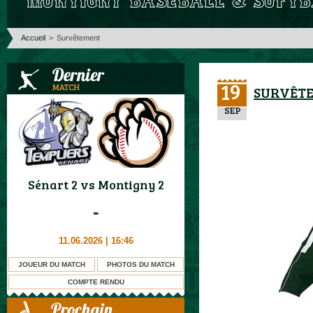
Accueil
>
Survêtement
19
SURVÊT
SEP
Sénart 2
vs
Montigny 2
-
11.06.2026 | 16:46
JOUEUR DU MATCH
PHOTOS DU MATCH
COMPTE RENDU