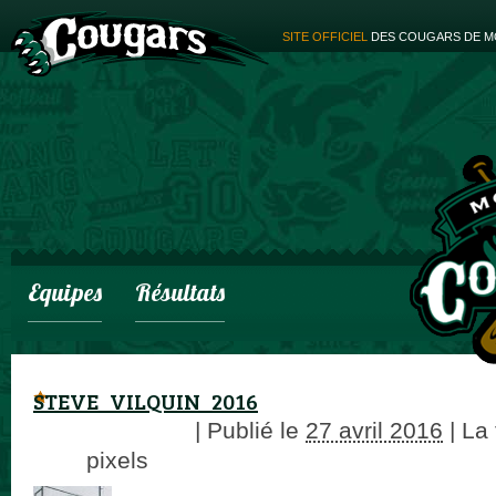
SITE OFFICIEL
DES COUGARS DE M
Equipes
Résultats
STEVE_VILQUIN_2016
adminCougars
|
Publié le
27 avril 2016
|
La t
× 89
pixels