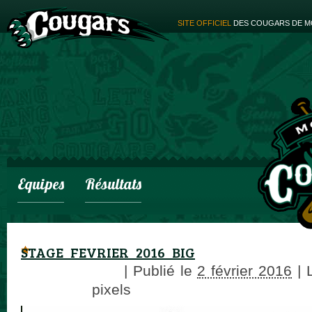
SITE OFFICIEL
DES COUGARS DE M
Equipes
Résultats
STAGE_FEVRIER_2016_BIG
adminCougars
|
Publié le
2 février 2016
|
L
579 × 819
pixels