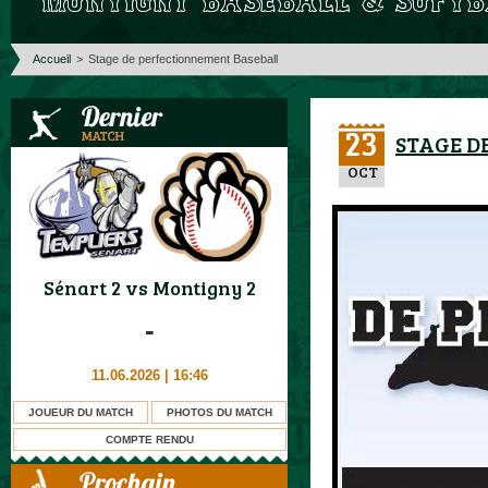
Accueil
>
Stage de perfectionnement Baseball
23
STAGE D
OCT
Sénart 2
vs
Montigny 2
-
11.06.2026 | 16:46
JOUEUR DU MATCH
PHOTOS DU MATCH
COMPTE RENDU