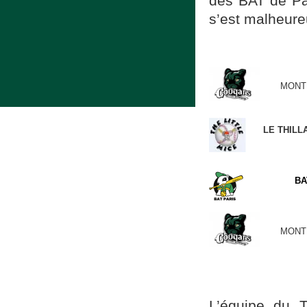
des BAT de Par
s’est malheur
MONT
LE THILL
BA
MONT
L’équipe du T