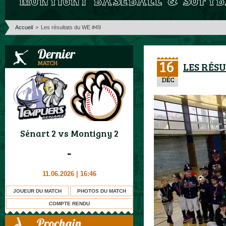
Accueil
>
Les résultats du WE #49
16
LES RÉS
DÉC
Sénart 2
vs
Montigny 2
-
11.06.2026 | 16:46
JOUEUR DU MATCH
PHOTOS DU MATCH
COMPTE RENDU