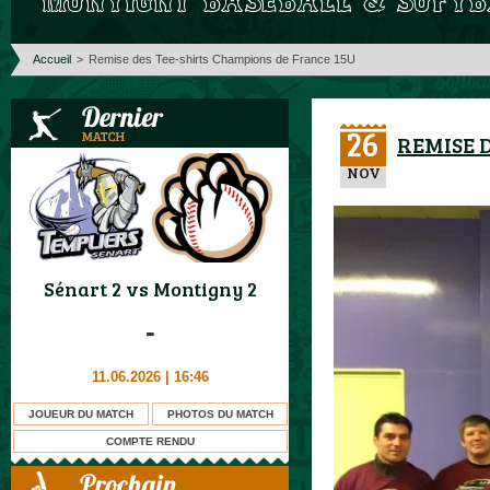
Accueil
>
Remise des Tee-shirts Champions de France 15U
26
REMISE 
NOV
Sénart 2
vs
Montigny 2
-
11.06.2026 | 16:46
JOUEUR DU MATCH
PHOTOS DU MATCH
COMPTE RENDU