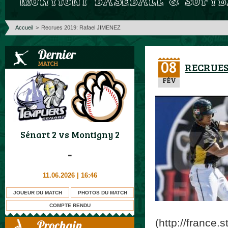
Accueil
>
Recrues 2019: Rafael JIMENEZ
08
RECRUES
FÉV
Sénart 2
vs
Montigny 2
-
11.06.2026 | 16:46
JOUEUR DU MATCH
PHOTOS DU MATCH
COMPTE RENDU
(http://france.