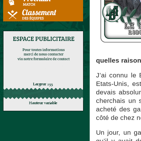
quelles raiso
J’ai connu le 
Etats-Unis, es
devais absolum
cherchais un s
acheté des ga
côté de chez n
Un jour, un ga
qu’il y avait