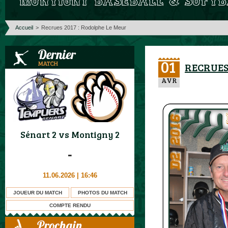
Accueil
>
Recrues 2017 : Rodolphe Le Meur
01
RECRUES
AVR
Sénart 2
vs
Montigny 2
-
11.06.2026 | 16:46
JOUEUR DU MATCH
PHOTOS DU MATCH
COMPTE RENDU