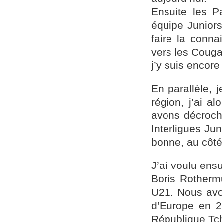
Ensuite les P
équipe Juniors
faire la conna
vers les Couga
j’y suis encore 
En parallèle, 
région, j’ai a
avons décroch
Interligues Ju
bonne, au côté
J’ai voulu ens
Boris Rothermu
U21. Nous avo
d’Europe en 2
République Tc