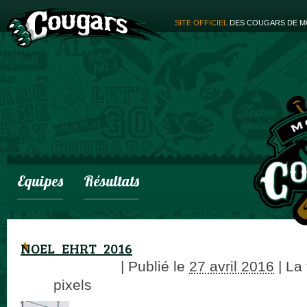
SITE OFFICIEL
DES COUGARS DE M
Equipes
Résultats
NOEL_EHRT_2016
adminCougars
|
Publié le
27 avril 2016
|
La t
× 89
pixels