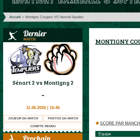
Accueil
>
Montigny Cougars VS Vaureal Squales
MONTIGNY COU
Sénart 2
vs
Montigny 2
-
11.06.2026 | 16:46
JOUEUR DU MATCH
PHOTOS DU MATCH
SCORE PAR MANCH
COMPTE RENDU
Equipe