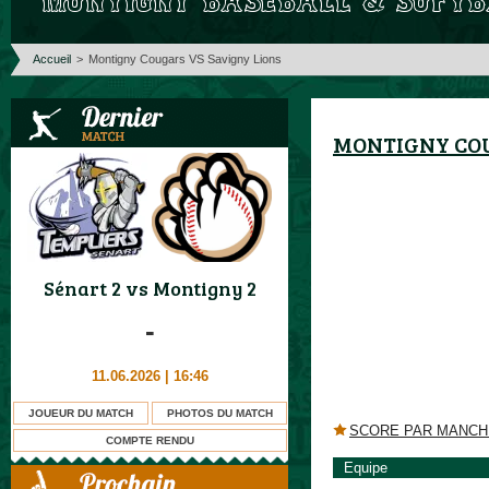
Accueil
>
Montigny Cougars VS Savigny Lions
MONTIGNY COU
Sénart 2
vs
Montigny 2
-
11.06.2026 | 16:46
JOUEUR DU MATCH
PHOTOS DU MATCH
SCORE PAR MANCH
COMPTE RENDU
Equipe