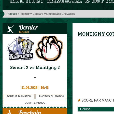
Accueil
>
Montigny Cougars VS Beaucaire Chevaliers
MONTIGNY COU
Sénart 2
vs
Montigny 2
-
11.06.2026 | 16:46
JOUEUR DU MATCH
PHOTOS DU MATCH
SCORE PAR MANCH
COMPTE RENDU
Equipe