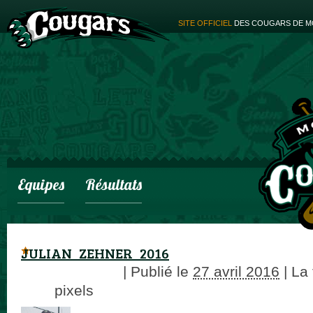
SITE OFFICIEL
DES COUGARS DE M
Equipes
Résultats
JULIAN_ZEHNER_2016
adminCougars
|
Publié le
27 avril 2016
|
La t
× 89
pixels