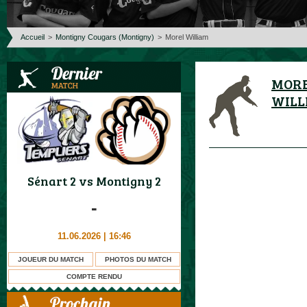
Accueil
>
Montigny Cougars (Montigny)
>
Morel William
MOR
WILL
Sénart 2
vs
Montigny 2
-
11.06.2026 | 16:46
JOUEUR DU MATCH
PHOTOS DU MATCH
COMPTE RENDU