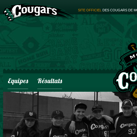
SITE OFFICIEL
DES COUGARS DE M
Equipes
Résultats