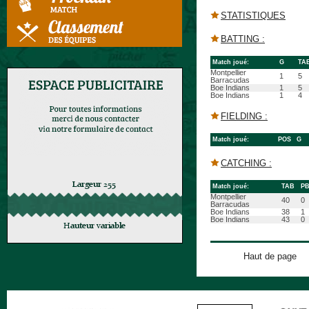
STATISTIQUES
BATTING :
Match joué:
G
TA
Montpellier
1
5
Barracudas
Boe Indians
1
5
Boe Indians
1
4
FIELDING :
Match joué:
POS
G
CATCHING :
Match joué:
TAB
P
Montpellier
40
0
Barracudas
Boe Indians
38
1
Boe Indians
43
0
Haut de page