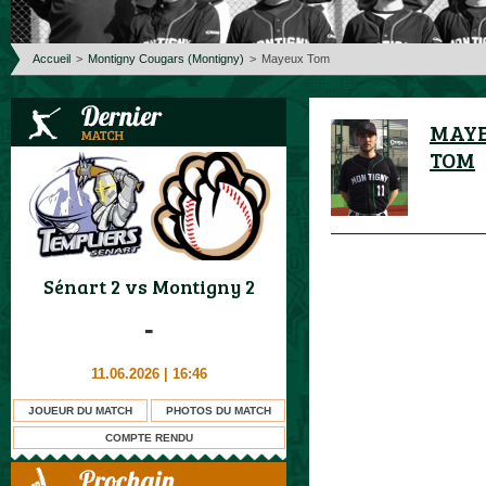
Accueil
>
Montigny Cougars (Montigny)
>
Mayeux Tom
MAY
TOM
Sénart 2
vs
Montigny 2
-
11.06.2026 | 16:46
JOUEUR DU MATCH
PHOTOS DU MATCH
COMPTE RENDU