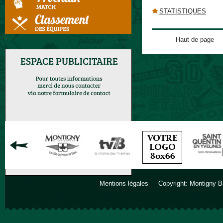
STATISTIQUES
Haut de page
Mentions légales
Copyright: Montigny B