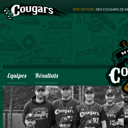
SITE OFFICIEL
DES COUGARS DE M
Equipes
Résultats