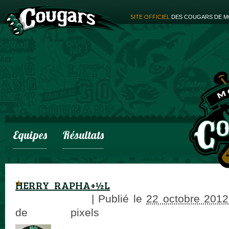
SITE OFFICIEL
DES COUGARS DE M
Equipes
Résultats
HERRY_RAPHA+½L
adminCougars
|
Publié le
22 octobre 2012
de
70 × 89
pixels