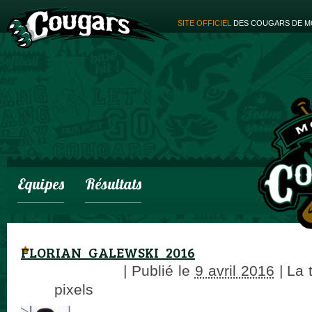
SITE OFFICIEL
DES COUGARS DE M
Equipes
Résultats
FLORIAN_GALEWSKI_2016
adminCougars
|
Publié le
9 avril 2016
|
La t
× 89
pixels