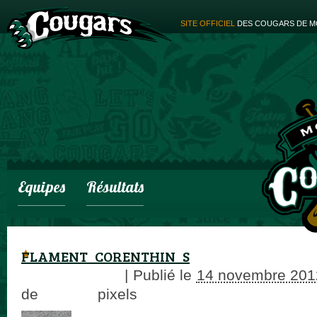
SITE OFFICIEL
DES COUGARS DE M
Equipes
Résultats
FLAMENT_CORENTHIN_S
adminCougars
|
Publié le
14 novembre 201
de
71 × 89
pixels