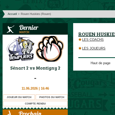
Accueil
>
Rouen Huskies (Rouen)
ROUEN HUSKIE
LES COACHS
LES JOUEURS
Haut de page
Sénart 2
vs
Montigny 2
-
11.06.2026 | 16:46
JOUEUR DU MATCH
PHOTOS DU MATCH
COMPTE RENDU