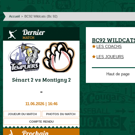
Accueil
>
BC92 Wildcats (Bc 92)
BC92 WILDCATS 
LES COACHS
LES JOUEURS
Haut de page
Sénart 2
vs
Montigny 2
-
11.06.2026 | 16:46
JOUEUR DU MATCH
PHOTOS DU MATCH
COMPTE RENDU