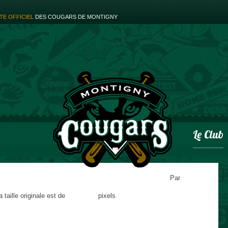
ITE OFFICIEL
DES COUGARS DE MONTIGNY
Le Club
Par
 taille originale est de
100 × 112
pixels