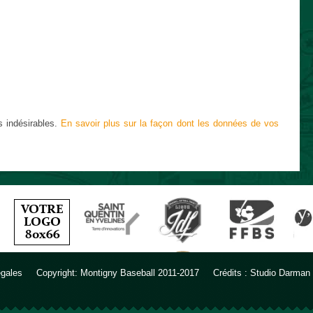
s indésirables.
En savoir plus sur la façon dont les données de vos
égales
Copyright: Montigny Baseball 2011-2017
Crédits : Studio Darman