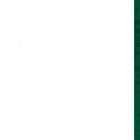
e permalien
.