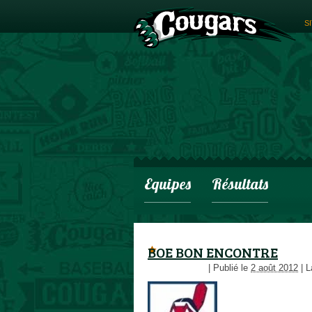
S
Equipes
Résultats
BOE BON ENCONTRE
adminCougars
|
Publié le
2 août 2012
|
La