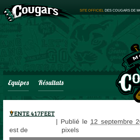
SITE OFFICIEL
DES COUGARS DE M
Equipes
Résultats
VENTE 417FEET
adminCougars
|
Publié le
12 septembre 2
est de
960 × 188
pixels