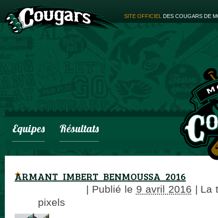
SITE OFFICIEL
DES COUGARS DE M
Equipes
Résultats
ARMANT_IMBERT_BENMOUSSA_2016
adminCougars
|
Publié le
9 avril 2016
|
La t
× 89
pixels