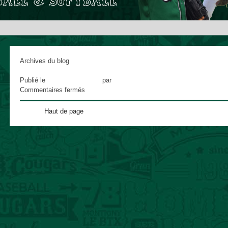
Archives du blog
Dunkerque
Publié le
4 septembre 2012
par
adminCougars
sur
Commentaires fermés
Dunkerque
Haut de page