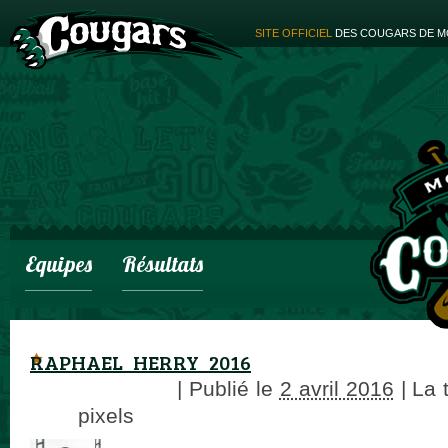
SITE OFFICIEL
DES COUGARS DE M
Equipes
Résultats
RAPHAEL_HERRY_2016
adminCougars
|
Publié le
2 avril 2016
|
La t
× 89
pixels